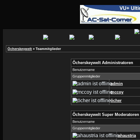
Öcherskeywelt
» Teammitglieder
Öcherskeywelt Administratoren
Benutzername
Gruppenmitglieder
admin
mccoy
öcher
Öcherskeywelt Super Moderatoren
Benutzername
Gruppenmitglieder
ahaustria