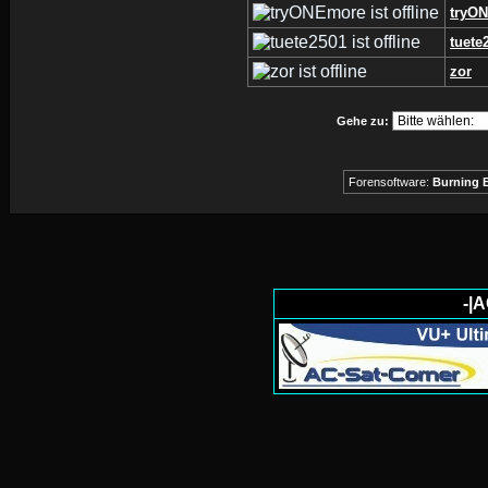
tryO
tuete
zor
Gehe zu:
Forensoftware:
Burning B
-|A