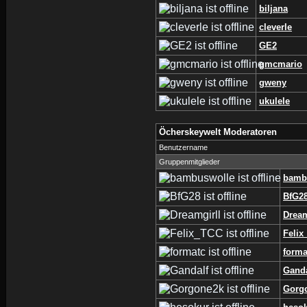
biljana
cleverle
GE2
gmcmario
gweny
ukulele
Öcherskeywelt Moderatoren
Benutzername
Gruppenmitglieder
bamb
BfG2
Dream
Felix
forma
Ganda
Gorg