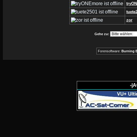
tryO
tuete
zor
Gehe zu:
Forensoftware:
Burning B
-|A