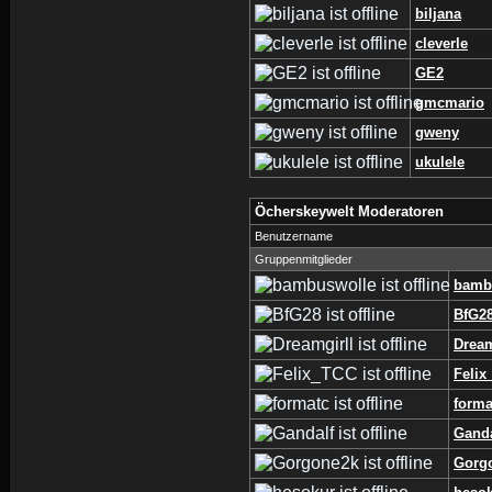
biljana
cleverle
GE2
gmcmario
gweny
ukulele
Öcherskeywelt Moderatoren
Benutzername
Gruppenmitglieder
bamb
BfG2
Dream
Felix
forma
Ganda
Gorg