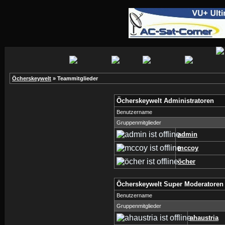
Öcherskeywelt
» Teammitglieder
Öcherskeywelt Administratoren
Benutzername
Gruppenmitglieder
admin
mccoy
öcher
Öcherskeywelt Super Moderatoren
Benutzername
Gruppenmitglieder
ahaustria