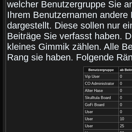
welcher Benutzergruppe Sie a
Ihrem Benutzernamen andere 
dargestellt. Diese sollen nur ei
Beiträge Sie verfasst haben. D
kleines Gimmik zählen. Alle Be
Rang sie haben. Folgende Räng
Benutzergruppe
ab Beit
Vip User
0
CO Administrator
0
Alter Hase
0
Skulltula Board
0
GoFi Board
0
User
0
User
10
User
25