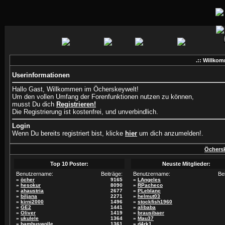
.:: Willkom
Userinformationen
Hallo Gast, Willkommen im Öcherskeywelt!
Um den vollen Umfang der Forenfunktionen nutzen zu können,
musst Du dich
Registrieren!
Die Registrierung ist kostenfrei, und unverbindlich.
Login
Wenn Du bereits registriert bist, klicke
hier
um dich anzumelden!.
Öchersk
Top 10 Poster:
Neuste Mitglieder:
Benutzername:
Beiträge:
Benutzername:
Be
»
öcher
9165
»
LAngeles
»
hesokur
8090
»
RPacheco
»
ahaustria
2677
»
PLeblanc
»
biljana
2271
»
helmut03
»
kirni2000
1496
»
stockfish1960
»
GE2
1441
»
alibaba
»
Oliver
1419
»
brausibaer
»
ukulele
1364
»
Mau37
»
bambuswolle
1361
»
d4rk1