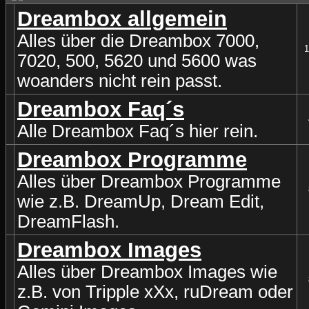
Dreambox allgemein
Alles über die Dreambox 7000,
1
7020, 500, 5620 und 5600 was
woanders nicht rein passt.
Dreambox Faq´s
Alle Dreambox Faq´s hier rein.
Dreambox Programme
Alles über Dreambox Programme
wie z.B. DreamUp, Dream Edit,
DreamFlash.
Dreambox Images
Alles über Dreambox Images wie
z.B. von Tripple xXx, ruDream oder